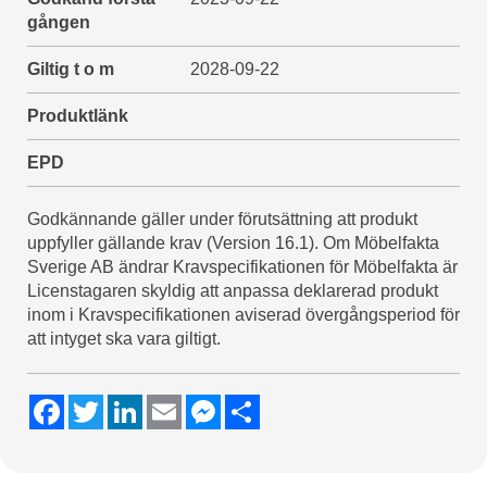
gången
Giltig t o m
2028-09-22
Produktlänk
EPD
Godkännande gäller under förutsättning att produkt
uppfyller gällande krav (Version 16.1). Om Möbelfakta
Sverige AB ändrar Kravspecifikationen för Möbelfakta är
Licenstagaren skyldig att anpassa deklarerad produkt
inom i Kravspecifikationen aviserad övergångsperiod för
att intyget ska vara giltigt.
F
T
L
E
M
S
a
w
i
m
e
h
c
i
n
a
s
a
e
t
k
i
s
r
b
t
e
l
e
e