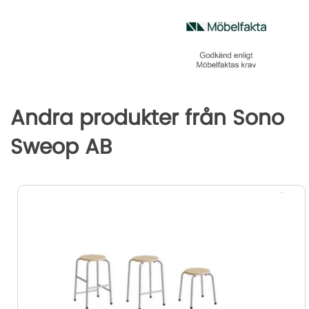
o
e
d
n
o
r
I
g
k
n
e
r
Andra produkter från Sono
Sweop AB