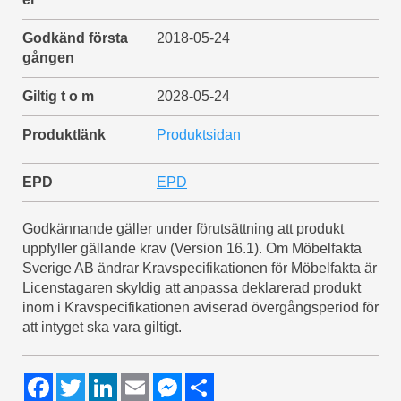
Godkänd första
2018-05-24
gången
Giltig t o m
2028-05-24
Produktlänk
Produktsidan
EPD
EPD
Godkännande gäller under förutsättning att produkt
uppfyller gällande krav (Version 16.1). Om Möbelfakta
Sverige AB ändrar Kravspecifikationen för Möbelfakta är
Licenstagaren skyldig att anpassa deklarerad produkt
inom i Kravspecifikationen aviserad övergångsperiod för
att intyget ska vara giltigt.
F
T
L
E
M
S
a
w
i
m
e
h