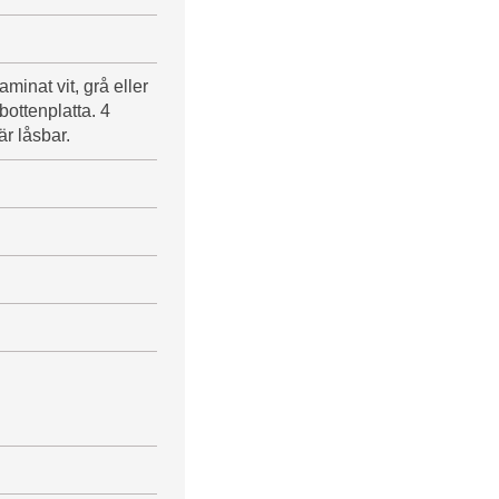
minat vit, grå eller
bottenplatta. 4
är låsbar.