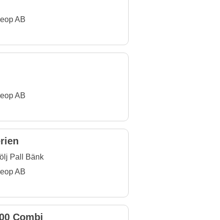
eop AB
eop AB
erien
ölj Pall Bänk
eop AB
200 Combi