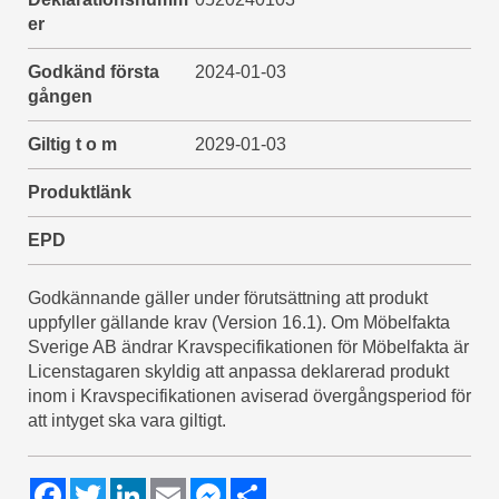
er
Godkänd första
2024-01-03
gången
Giltig t o m
2029-01-03
Produktlänk
EPD
Godkännande gäller under förutsättning att produkt
uppfyller gällande krav (Version 16.1). Om Möbelfakta
Sverige AB ändrar Kravspecifikationen för Möbelfakta är
Licenstagaren skyldig att anpassa deklarerad produkt
inom i Kravspecifikationen aviserad övergångsperiod för
att intyget ska vara giltigt.
F
T
L
E
M
S