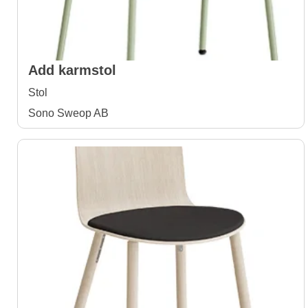
Add karmstol
Stol
Sono Sweop AB