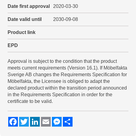
Date first approval
2020-03-30
Date valid until
2030-09-08
Product link
EPD
Approval is subject to the condition that the product
meets current requirements (Version 16.1). If Möbelfakta
Sverige AB changes the Requirements Specification for
Möbelfakta, the Licensee is obliged to adapt the
declared product within the transition period announced
in the Requirements Specification in order for the
certificate to be valid.
F
T
L
E
M
S
a
w
i
m
e
h
c
i
n
a
s
a
e
t
k
i
s
r