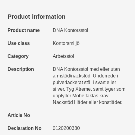
Product information
Product name
DNA Kontorsstol
Use class
Kontorsmiljö
Category
Arbetsstol
Description
DNA Kontorsstol med eller utan
armstöd/nackstöd. Underrede i
pulverlackerat stål i svart eller
silver. Tyg Xtreme, samt tyger som
uppfyller Möbelfaktas krav.
Nackstöd i läder eller konstläder.
Article No
Declaration No
0120200330