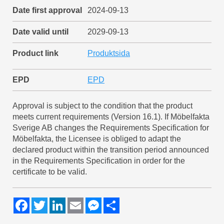
Date first approval
2024-09-13
Date valid until
2029-09-13
Product link
Produktsida
EPD
EPD
Approval is subject to the condition that the product
meets current requirements (Version 16.1). If Möbelfakta
Sverige AB changes the Requirements Specification for
Möbelfakta, the Licensee is obliged to adapt the
declared product within the transition period announced
in the Requirements Specification in order for the
certificate to be valid.
F
T
L
E
M
S
a
w
i
m
e
h
c
i
n
a
s
a