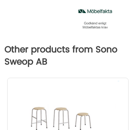
o
e
d
n
o
r
I
g
k
n
e
r
Other products from Sono
Sweop AB