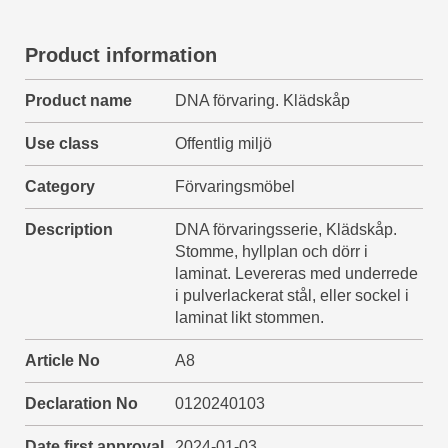
Product information
Product name
DNA förvaring. Klädskåp
Use class
Offentlig miljö
Category
Förvaringsmöbel
Description
DNA förvaringsserie, Klädskåp.
Stomme, hyllplan och dörr i
laminat. Levereras med underrede
i pulverlackerat stål, eller sockel i
laminat likt stommen.
Article No
A8
Declaration No
0120240103
Date first approval
2024-01-03