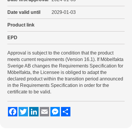
Date valid until
2029-01-03
Product link
EPD
Approval is subject to the condition that the product
meets current requirements (Version 16.1). If Möbelfakta
Sverige AB changes the Requirements Specification for
Möbelfakta, the Licensee is obliged to adapt the
declared product within the transition period announced
in the Requirements Specification in order for the
certificate to be valid.
F
T
L
E
M
S
a
w
i
m
e
h
c
i
n
a
s
a
e
t
k
i
s
r
b
t
e
l
e
e