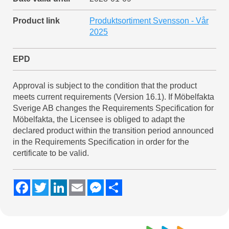
Product link
Produktsortiment Svensson - Vår
2025
EPD
Approval is subject to the condition that the product
meets current requirements (Version 16.1). If Möbelfakta
Sverige AB changes the Requirements Specification for
Möbelfakta, the Licensee is obliged to adapt the
declared product within the transition period announced
in the Requirements Specification in order for the
certificate to be valid.
F
T
L
E
M
S
a
w
i
m
e
h
c
i
n
a
s
a
e
t
k
i
s
r
b
t
e
l
e
e
o
e
d
n