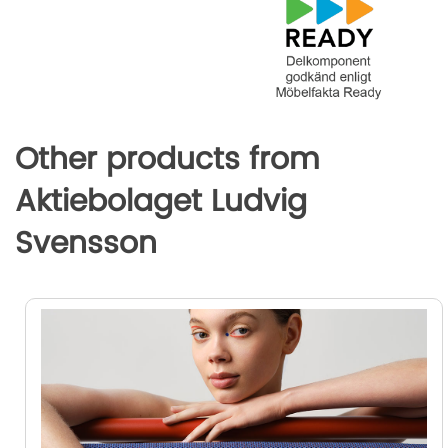
o
r
I
g
k
n
e
r
Other products from
Aktiebolaget Ludvig
Svensson