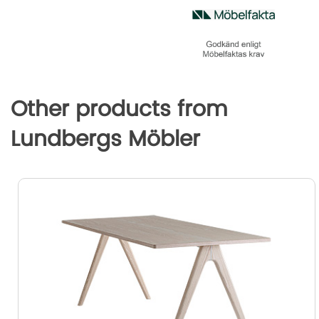
o
r
I
g
k
n
e
r
Other products from
Lundbergs Möbler