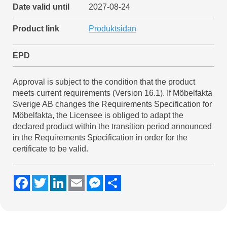
Date valid until
2027-08-24
Product link
Produktsidan
EPD
Approval is subject to the condition that the product
meets current requirements (Version 16.1). If Möbelfakta
Sverige AB changes the Requirements Specification for
Möbelfakta, the Licensee is obliged to adapt the
declared product within the transition period announced
in the Requirements Specification in order for the
certificate to be valid.
F
T
L
E
M
S
a
w
i
m
e
h
c
i
n
a
s
a
e
t
k
i
s
r
b
t
e
l
e
e
o
e
d
n